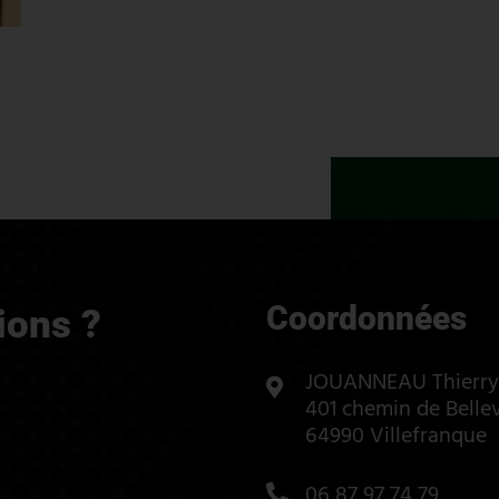
Coordonnées
ions ?
JOUANNEAU Thierry
401 chemin de Bell
64990 Villefranque
06 87 97 74 79